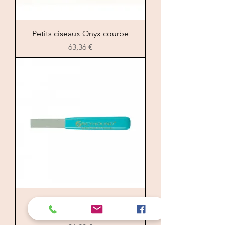
Petits ciseaux Onyx courbe
Prezzo
63,36 €
Pierre à épiler avec manche
Greyhound