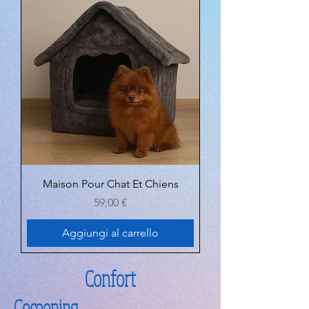
Maison Pour Chat Et Chiens
Prezzo
59,00 €
Aggiungi al carrello
Confort
Cocooning