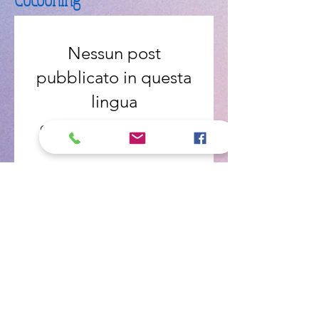
Nessun post
pubblicato in questa
lingua
Quando verranno pubblicati i
post, li vedrai qui.
Câlins Dorés
Compagny
Un choix judicieux pour des chiens heureux
calinsdorescompagny@gmail.com