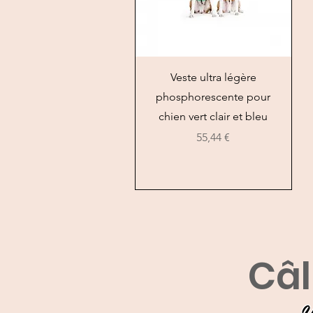
Vista rapida
Veste ultra légère
phosphorescente pour
chien vert clair et bleu
Prezzo
55,44 €
Câl
U