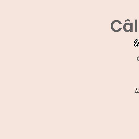
Câl
U
©