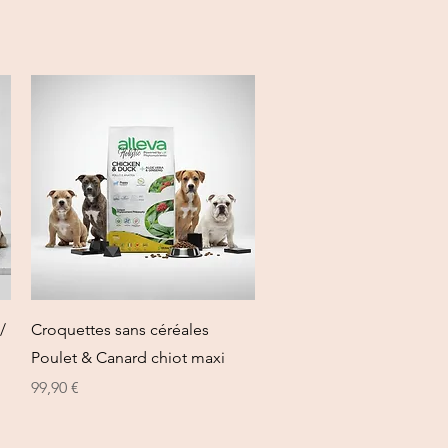
Vista rapida
/
Croquettes sans céréales
Poulet & Canard chiot maxi
Prezzo
99,90 €