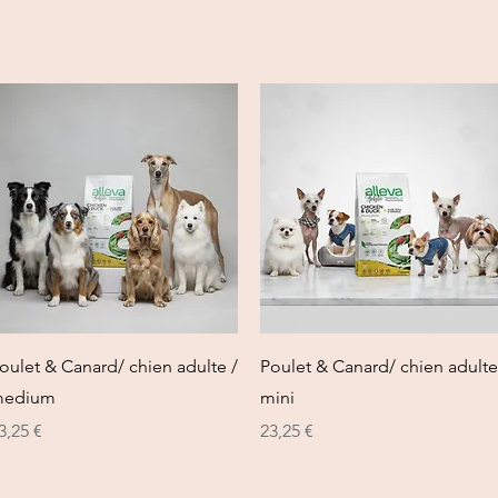
Vista rapida
Vista rapida
oulet & Canard/ chien adulte /
Poulet & Canard/ chien adulte
edium
mini
rezzo
Prezzo
3,25 €
23,25 €