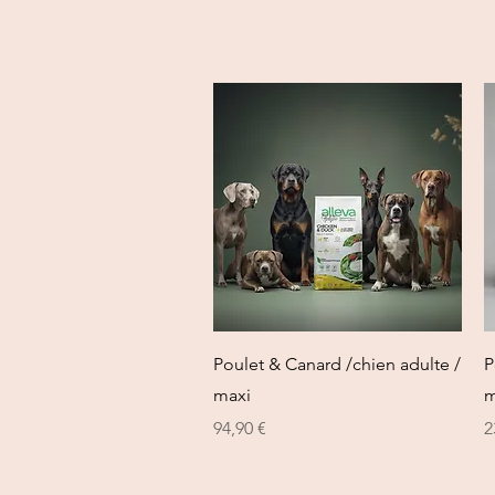
Vista rapida
Poulet & Canard /chien adulte /
P
maxi
m
Prezzo
P
94,90 €
2