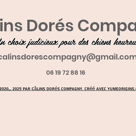
ins Dorés Comp
n choix judicieux pour des chiens heure
calinsdorescompagny@gmail.co
06 19 72 88 16
2020_ 2025 par Câlins Dorés Compagny. Créé avec YUMEORIGINS