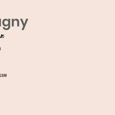
agny
ux
m
.COM