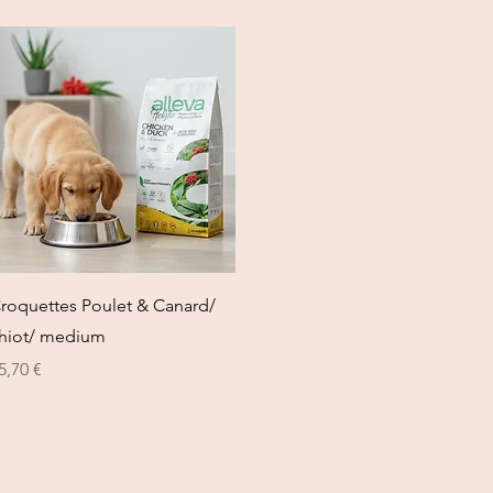
Vista rapida
roquettes Poulet & Canard/
hiot/ medium
rezzo
5,70 €