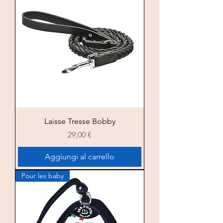
Laisse Tresse Bobby
Prezzo
29,00 €
Aggiungi al carrello
Pour les baby