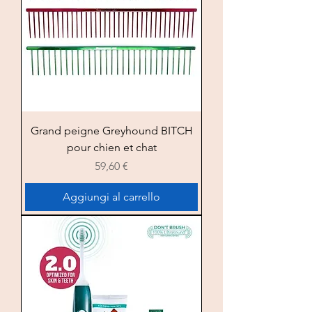
Grand peigne Greyhound BITCH
pour chien et chat
Prezzo
59,60 €
Aggiungi al carrello