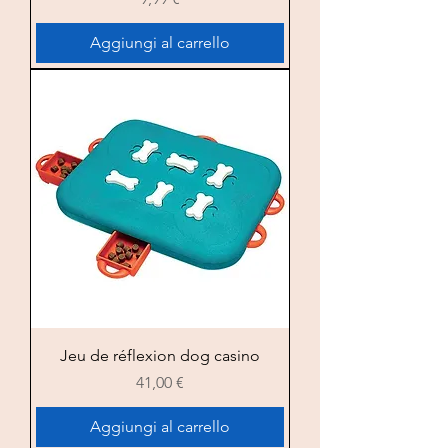
Aggiungi al carrello
Jeu de réflexion dog casino
Prezzo
41,00 €
Aggiungi al carrello