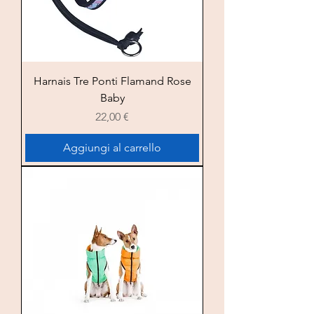
Harnais Tre Ponti Flamand Rose
Baby
Prezzo
22,00 €
Aggiungi al carrello