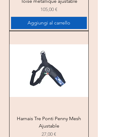
Toise métallique ajustable
Prezzo
105,00 €
Aggiungi al carrello
Harnais Tre Ponti Penny Mesh
Ajustable
Prezzo
27,00 €