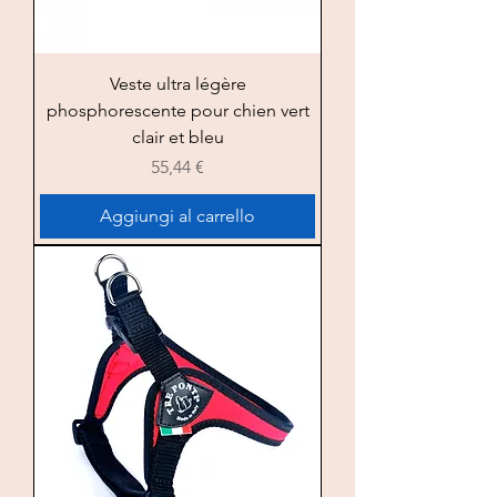
Veste ultra légère
phosphorescente pour chien vert
clair et bleu
Prezzo
55,44 €
Aggiungi al carrello