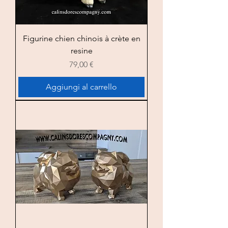
Figurine chien chinois à crète en
resine
Prezzo
79,00 €
Aggiungi al carrello