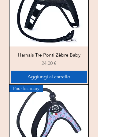
Harnais Tre Ponti Zèbre Baby
Prezzo
24,00 €
Aggiungi al carrello
Pour les baby