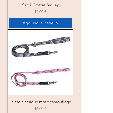
Sac à Crottes Smiley
Prezzo
14,00 €
Aggiungi al carrello
Laisse classique motif camouflage
Prezzo
16,00 €