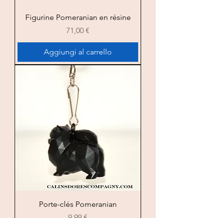
Figurine Pomeranian en résine
Prezzo
71,00 €
Aggiungi al carrello
Porte-clés Pomeranian
Prezzo
9,99 €