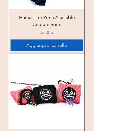
Harnais Tre Ponti Ajustable
Couture noire
Prezzo
23,00 €
Aggiungi al carrello