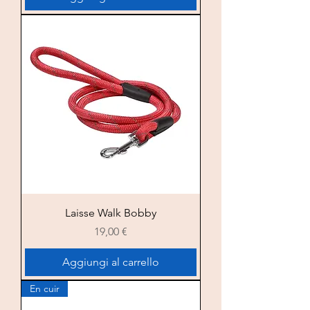
Laisse Walk Bobby
Prezzo
19,00 €
Aggiungi al carrello
En cuir