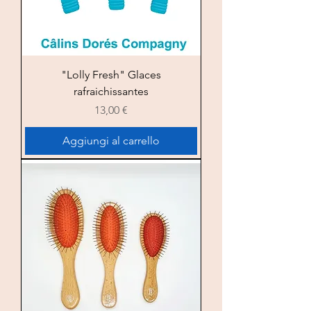
"Lolly Fresh" Glaces
rafraichissantes
Prezzo
13,00 €
Aggiungi al carrello