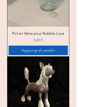
Pot en Verre pour Bubble Luxe
Prezzo
5,60 €
Aggiungi al carrello