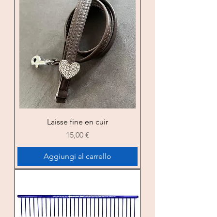
Laisse fine en cuir
Prezzo
15,00 €
Aggiungi al carrello