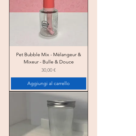
Pet Bubble Mix - Mélangeur &
Mixeur - Bulle & Douce
Prezzo
30,00 €
Aggiungi al carrello