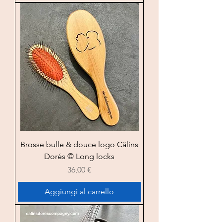
Brosse bulle & douce logo Câlins
Dorés © Long locks
Prezzo
36,00 €
Aggiungi al carrello