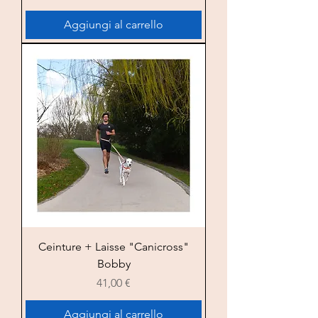
Aggiungi al carrello
Ceinture + Laisse "Canicross"
Bobby
Prezzo
41,00 €
Aggiungi al carrello