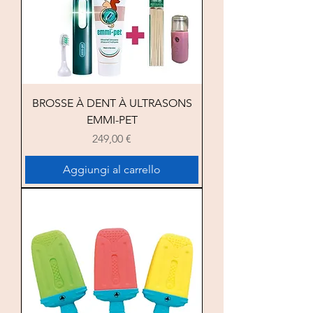
BROSSE À DENT À ULTRASONS
EMMI-PET
Prezzo
249,00 €
Aggiungi al carrello