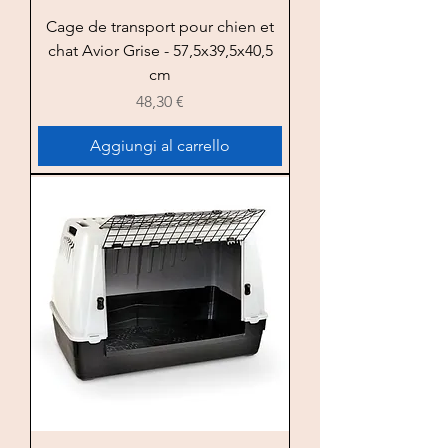
Cage de transport pour chien et
chat Avior Grise - 57,5x39,5x40,5
cm
Prezzo
48,30 €
Aggiungi al carrello