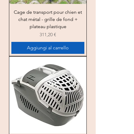
Cage de transport pour chien et
chat métal - grille de fond +
plateau plastique
Prezzo
311,20 €
Aggiungi al carrello