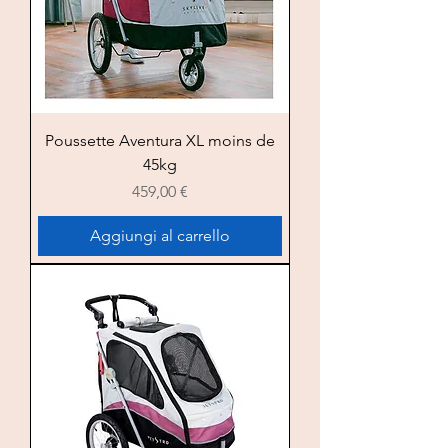
Poussette Aventura XL moins de
45kg
Prezzo
459,00 €
Aggiungi al carrello