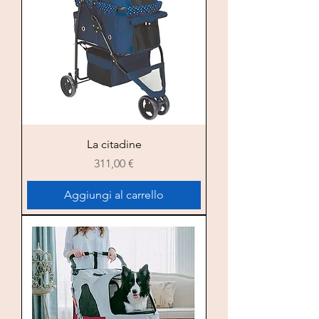
La citadine
Prezzo
311,00 €
Aggiungi al carrello