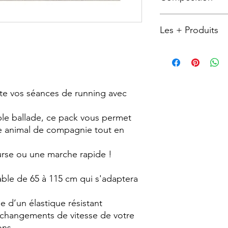
nylon
Les + Produits
Surpiqures réfléch
nuit
Disponible en 3 c
l’assortir à votre 
nte vos séances de running avec
ple ballade, ce pack vous permet
e animal de compagnie tout en
rse ou une marche rapide !
lable de 65 à 115 cm qui s'adaptera
e d’un élastique résistant
s changements de vitesse de votre
ons.