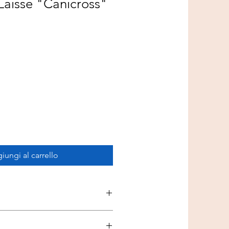
Laisse "Canicross"
iungi al carrello