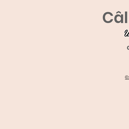
Câl
U
©