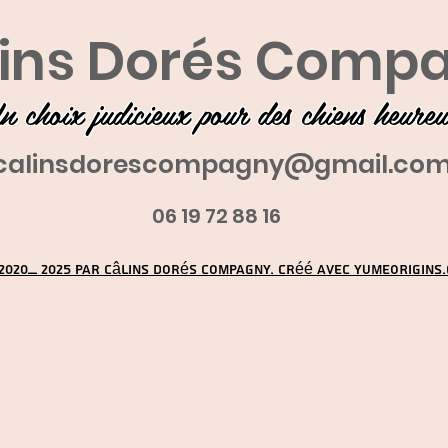
ins Dorés Comp
n choix judicieux pour des chiens heure
calinsdorescompagny@gmail.co
06 19 72 88 16
2020_ 2025 par Câlins Dorés Compagny. Créé avec YUMEORIGINS