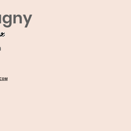
agny
ux
m
.COM