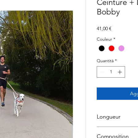
Ceinture + 
Bobby
Prezzo
41,00 €
Couleur
*
Quantità
*
Agg
Longueur
124 cm
Composition