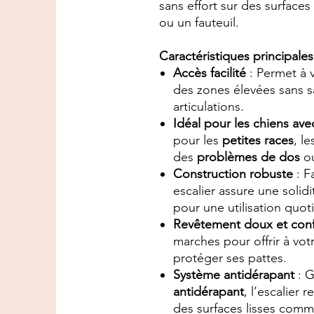
sans effort sur des surface
ou un fauteuil.
Caractéristiques principales
Accès facilité
: Permet à v
des zones élevées sans sau
articulations.
Idéal pour les chiens ave
pour les
petites races
, l
des
problèmes de dos
o
Construction robuste
: F
escalier assure une solid
pour une utilisation quot
Revêtement doux et conf
marches pour offrir à vot
protéger ses pattes.
Système antidérapant
: G
antidérapant
, l’escalier
des surfaces lisses comm