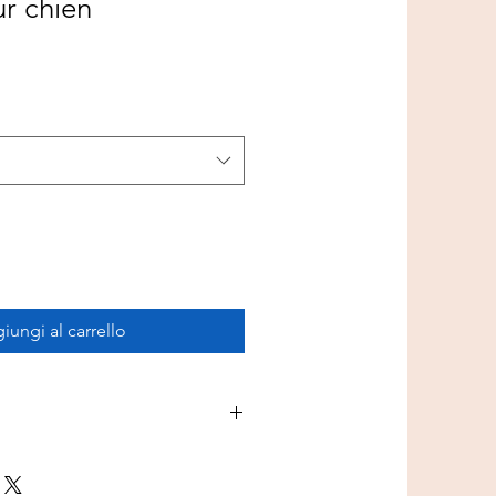
ur chien
iungi al carrello
x 39 x 30 cm, idéal pour les