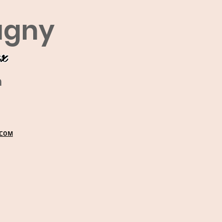
agny
ux
m
.COM