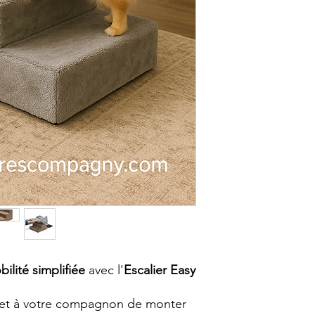
espaces plus rédui
Grand modèle
: 6
chiens de plus gra
ilité simplifiée
avec l'
Escalier Easy
rmet à votre compagnon de monter