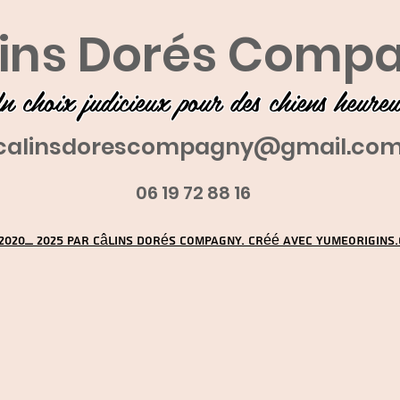
ins Dorés Comp
n choix judicieux pour des chiens heure
calinsdorescompagny@gmail.co
06 19 72 88 16
2020_ 2025 par Câlins Dorés Compagny. Créé avec YUMEORIGINS