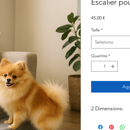
Escalier po
Prezzo
45,00 €
Taille
*
Seleziona
Quantità
*
Agg
2 Dimensions:
Petit modèle
: 40 