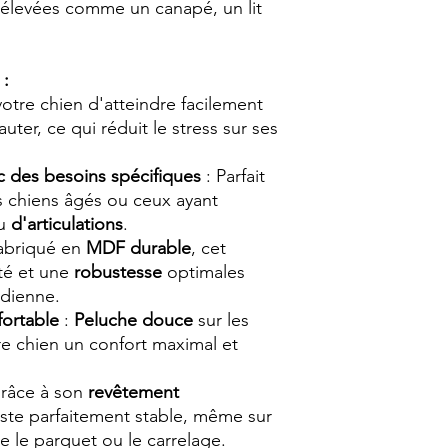
s élevées comme un canapé, un lit
 :
otre chien d'atteindre facilement
ter, ce qui réduit le stress sur ses
c des besoins spécifiques
: Parfait
es chiens âgés ou ceux ayant
u
d'articulations
.
abriqué en
MDF durable
, cet
ité et une
robustesse
optimales
idienne.
ortable
:
Peluche douce
sur les
re chien un confort maximal et
râce à son
revêtement
 reste parfaitement stable, même sur
e le parquet ou le carrelage.