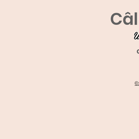
Câl
U
©