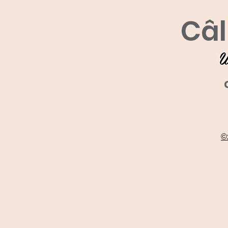
Câl
U
©