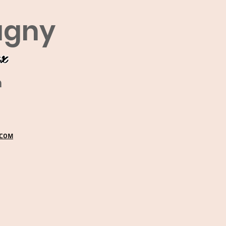
agny
ux
m
.COM