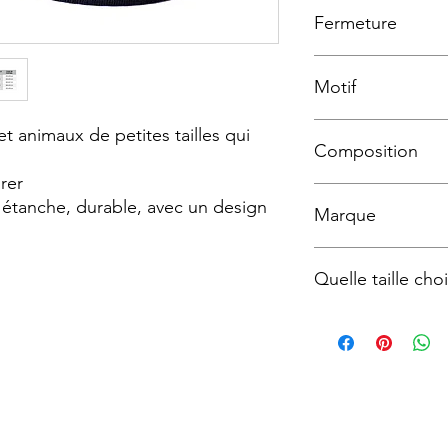
Fermeture
Boucle en Plastique
Motif
Fashion Polka
t animaux de petites tailles qui
Composition
irer
Polyester imprimé et 
 étanche, durable, avec un design
Marque
Tre-ponti
Quelle taille choi
TAILLE
1
1,5