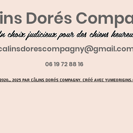
ins Dorés Comp
n choix judicieux pour des chiens heure
calinsdorescompagny@gmail.co
06 19 72 88 16
2020_ 2025 par Câlins Dorés Compagny. Créé avec YUMEORIGINS