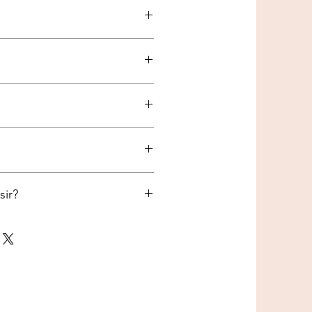
assorti
sir?
TOUR DE POITRAIL
Entre 25 et 30 cm
Entre 30 et 35 cm