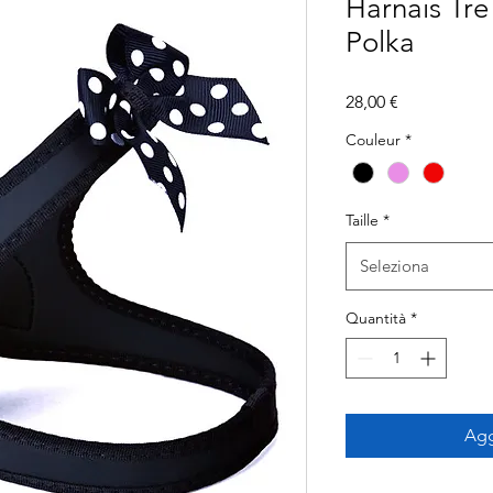
Harnais Tre
Polka
Prezzo
28,00 €
Couleur
*
Taille
*
Seleziona
Quantità
*
Agg