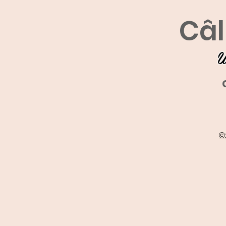
Câl
U
©