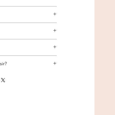
assorti
sir?
TOUR DE POITRAIL
Entre 25 et 30 cm
Entre 30 et 35 cm
Entre 33 et 37 cm