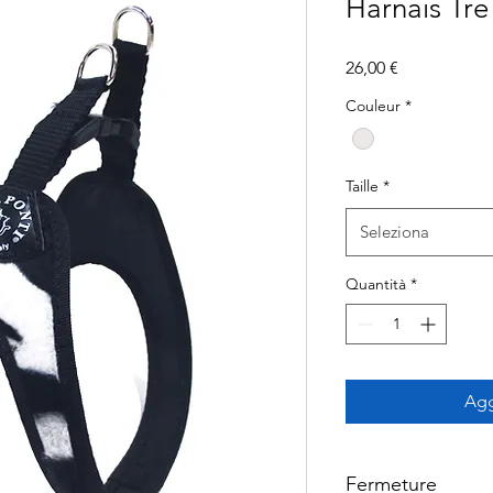
Harnais Tre
Prezzo
26,00 €
Couleur
*
Taille
*
Seleziona
Quantità
*
Agg
Fermeture