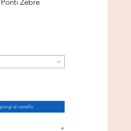
 Ponti Zèbre
iungi al carrello