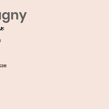
agny
ux
m
.COM