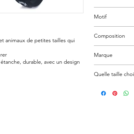
Boucle en Plastique
Motif
Zèbre synthétique
Composition
t animaux de petites tailles qui
Polyester imprimé et 
irer
Marque
 étanche, durable, avec un design
Tre-ponti
Quelle taille choi
TAILLE
1
1,5
2