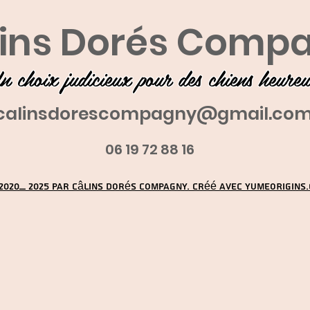
ins Dorés Comp
n choix judicieux pour des chiens heure
calinsdorescompagny@gmail.co
06 19 72 88 16
2020_ 2025 par Câlins Dorés Compagny. Créé avec YUMEORIGINS