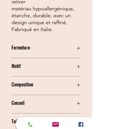
retirer
matériau hypoallergénique,
étanche, durable, avec un
design unique et raffiné.
Fabriqué en Italie.
Fermeture
Cordon Ajustable
Motif
Zèbre
Composition
Polyester imprimé et assorti
Conseil
Vérifiez régulièrement l'état de la
Taille
sangle réglable; il est préférable de
retirer le harnais ou d'éviter de laisser