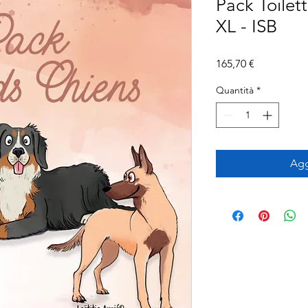
Pack Toilet
XL - ISB
Prezzo
165,70 €
Quantità
*
Agg