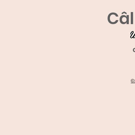
Câl
U
©