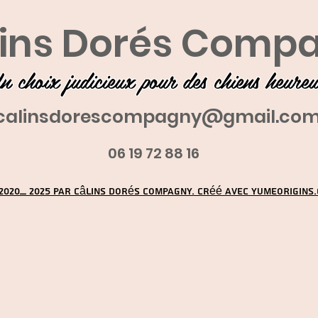
ins Dorés Comp
n choix judicieux pour des chiens heure
calinsdorescompagny@gmail.co
06 19 72 88 16
2020_ 2025 par Câlins Dorés Compagny. Créé avec YUMEORIGINS