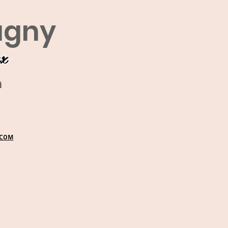
agny
ux
m
.COM