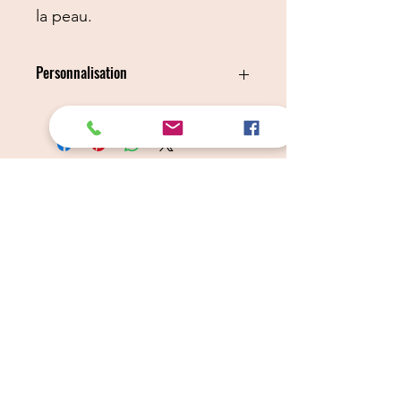
la peau.
Personnalisation
NOS BROSSES SONT MAINTENANT
PERSONNALISABLES EN
CHOISISSANT L'OPTION GRAVURE
Câlins Dorés
Compagny
Un choix judicieux pour des chiens heureux
calinsdorescompagny@gmail.com
06 19 72 88 16